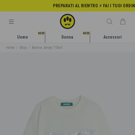
PREPARATI AL RIENTRO ⚡️ FAI I TUOI ORDIN
NEW
NEW
Uomo
Donna
Accessori
Home
Shop
Barrow Jersey T-Shirt