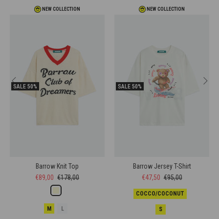
NEW COLLECTION
NEW COLLECTION
SALE
50%
SALE
50%
Barrow Knit Top
Barrow Jersey T-Shirt
€89,00
€178,00
€47,50
€95,00
COCCO/COCONUT
M
L
S