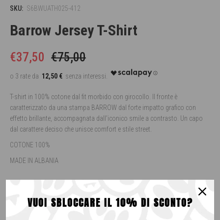
SKU:
S6BWUATH025-412
Barrow Jersey T-Shirt
€37,50
€75,00
12,50 €
T-shirt in 100% cotone dal fit morbido con girocollo. Il fronte è
caratterizzato da una stampa BARROW dal forte impatto grafico con
effetto brillante, accompagnata dall’iconico smile a contrasto. Un capo
dal carattere deciso che unisce comfort e stile street.
COTONE 100%
MADE IN ALBANIA
Colore:
COCCO/COCONUT
VUOI SBLOCCARE IL 10% DI SCONTO?
COCCO/COCONUT