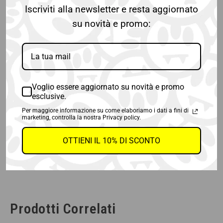
Iscriviti alla newsletter e resta aggiornato
Taglia:
XS
su novità e promo:
XS
S
M
L
Guida alle taglie
Voglio essere aggiornato su novità e promo
esclusive.
Per maggiore informazione su come elaboriamo i dati a fini di
marketing, controlla la nostra Privacy policy.
OTTIENI IL 10% DI SCONTO
AGGIUNGI AL CARRELLO
Prodotti Correlati