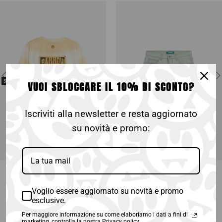
SALE
50%
SALE
50%
VUOI SBLOCCARE IL 10% DI SCONTO?
Iscriviti alla newsletter e resta aggiornato
su novità e promo:
€60,00
€120,00
€90,00
€180,00
DENIM GHIACCIO
Voglio essere aggiornato su novità e promo
esclusive.
S
M
L
26
30
36
Per maggiore informazione su come elaboriamo i dati a fini di
marketing, controlla la nostra Privacy policy.